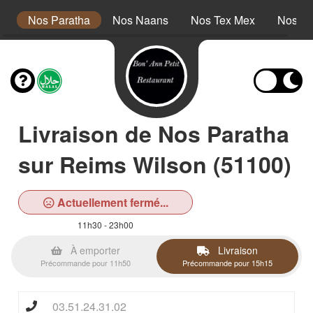
s
Nos Paratha
Nos Naans
Nos Tex Mex
Nos De
Livraison de Nos Paratha
sur Reims Wilson (51100)
Actuellement fermé...
11h30 - 23h00
À emporter
Livraison
Précommande pour 11h50
Précommande pour 15h15
03.51.24.31.02