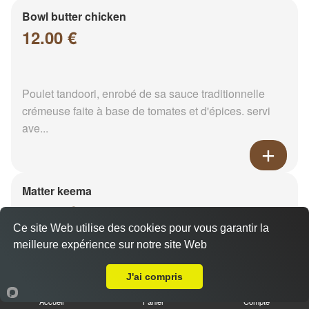
Bowl butter chicken
12.00 €
Poulet tandoori, enrobé de sa sauce traditionnelle
crémeuse faite à base de tomates et d'épices. servi
ave...
Matter keema
12.00 €
Ce site Web utilise des cookies pour vous garantir la
meilleure expérience sur notre site Web
Livraison sur Reims Wilson
Viande hachée et pois vert. Servi avec son riz
J'ai compris
Accueil
Panier
Compte