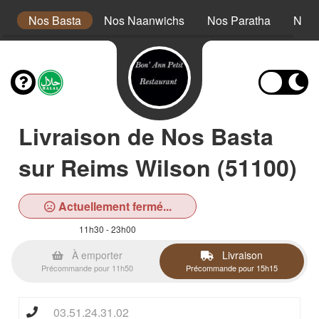
s
Nos Basta
Nos Naanwichs
Nos Paratha
Nos 
Livraison de Nos Basta
sur Reims Wilson (51100)
Actuellement fermé...
11h30 - 23h00
À emporter
Livraison
Précommande pour 11h50
Précommande pour 15h15
03.51.24.31.02