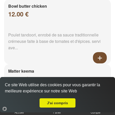
Bowl butter chicken
12.00 €
Poulet tandoori, enrobé de sa sauce traditionnelle
crémeuse faite à base de tomates et d'épices. servi
ave...
Matter keema
12.00 €
Ce site Web utilise des cookies pour vous garantir la
meilleure expérience sur notre site Web
Livraison sur Reims Wilson
Viande hachée et pois vert. Servi avec son riz
J'ai compris
Accueil
Panier
Compte