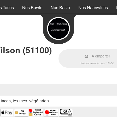
s Tacos
Nos Bowls
Nos Basta
Nos Naanwichs
ilson (51100)
À emporter
Précommande pour 11h50
, tacos, tex mex, végétarien