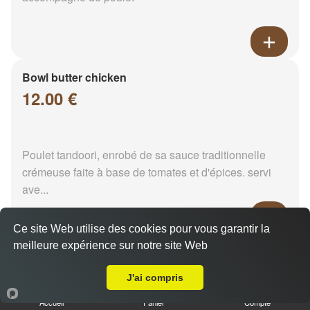
Bowl butter chicken
12.00 €
Poulet tandoori, enrobé de sa sauce traditionnelle
crémeuse faite à base de tomates et d'épices. servi
ave...
Ce site Web utilise des cookies pour vous garantir la
meilleure expérience sur notre site Web
Matter keema
Livraison sur Reims Verrerie
12.00 €
J'ai compris
Accueil
Panier
Compte