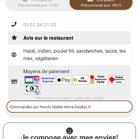
Précommande pour 11h50
Précommande pour 15h15
03.51.24.31.02
Avis sur le restaurant
Halal, indien, poulet frit, sandwiches, tacos, tex
mex, végétarien
Moyens de paiement :
Choisissez votre point de vente
Je compose avec mes envies!