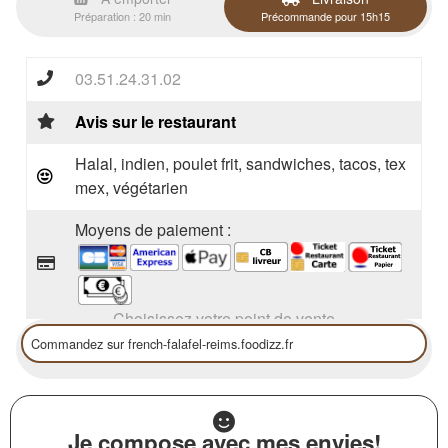
Préparation : 20 min
Précommande pour 15h15
03.51.24.31.02
Avis sur le restaurant
Halal, indien, poulet frit, sandwiches, tacos, tex
mex, végétarien
Moyens de paiement :
Choisissez votre point de vente
Je compose avec mes envies!