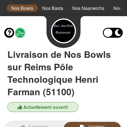
s
Nos Bowls
Nos Basta
Nos Naanwichs
Nos P
Livraison de Nos Bowls
sur Reims Pôle
Technologique Henri
Farman (51100)
Actuellement ouvert!
À emporter
Livraison