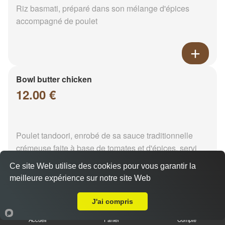
Riz basmati, préparé dans son mélange d'épices
accompagné de poulet
Bowl butter chicken
12.00 €
Poulet tandoori, enrobé de sa sauce traditionnelle
crémeuse faite à base de tomates et d'épices. servi
ave...
Ce site Web utilise des cookies pour vous garantir la
meilleure expérience sur notre site Web
Livraison sur Reims Pôle Technologique Henri Farman
J'ai compris
Matter keema
12.00 €
Accueil
Panier
Compte