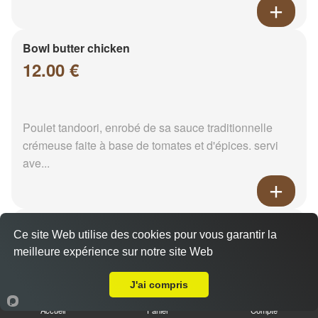
Bowl butter chicken
12.00 €
Poulet tandoori, enrobé de sa sauce traditionnelle
crémeuse faite à base de tomates et d'épices. servi
ave...
Matter keema
Ce site Web utilise des cookies pour vous garantir la
12.00 €
meilleure expérience sur notre site Web
Livraison sur Reims Orgeval
J'ai compris
Viande hachée et pois vert. Servi avec son riz
Accueil
Panier
Compte