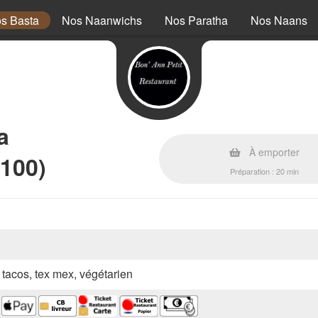
s Basta
Nos Naanwichs
Nos Paratha
Nos Naans
a
À emporter
100)
Préparation : 20 min
, tacos, tex mex, végétarien