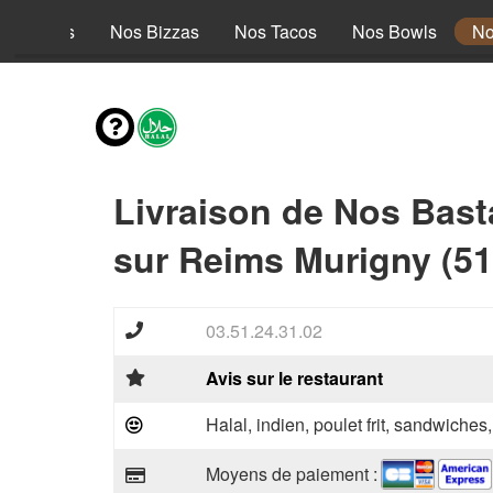
s Entrées
Nos Bizzas
Nos Tacos
Nos Bowls
No
Livraison de Nos Bast
sur Reims Murigny (51
03.51.24.31.02
Avis sur le restaurant
Halal, indien, poulet frit, sandwiches
Moyens de paiement :