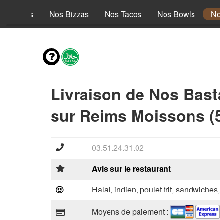
s Entrées
Nos Bizzas
Nos Tacos
Nos Bowls
No
Livraison de Nos Bast
sur Reims Moissons (
03.51.24.31.02
Avis sur le restaurant
Halal, indien, poulet frit, sandwiches
Moyens de paiement :