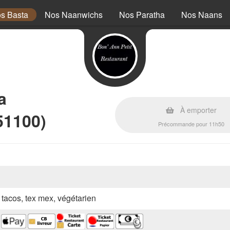
s Basta
Nos Naanwichs
Nos Paratha
Nos Naans
a
À emporter
51100)
Précommande pour 11h50
, tacos, tex mex, végétarien