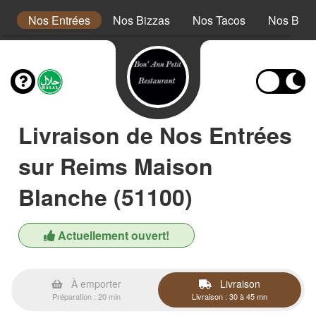
s
Nos Entrées
Nos Bizzas
Nos Tacos
Nos Bow
Livraison de Nos Entrées
sur Reims Maison
Blanche (51100)
Actuellement ouvert!
À emporter
Livraison
Préparation : 20 min
Livraison : 30 à 45 mn