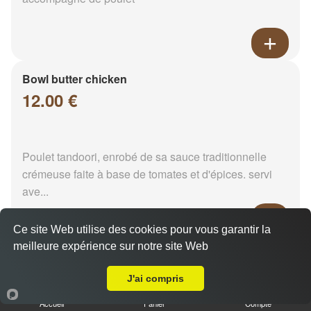
Bowl butter chicken
12.00 €
Poulet tandoori, enrobé de sa sauce traditionnelle
crémeuse faite à base de tomates et d'épices. servi
ave...
Ce site Web utilise des cookies pour vous garantir la
meilleure expérience sur notre site Web
Matter keema
Livraison sur Reims Maison Blanche
12.00 €
J'ai compris
Accueil
Panier
Compte