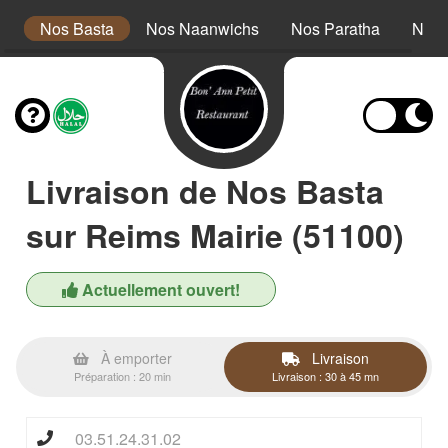
s
Nos Basta
Nos Naanwichs
Nos Paratha
Nos 
Livraison de Nos Basta
sur Reims Mairie (51100)
Actuellement ouvert!
À emporter
Livraison
Préparation : 20 min
Livraison : 30 à 45 mn
03.51.24.31.02