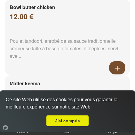
Bowl butter chicken
12.00 €
Poulet tandoori, enrobé de sa sauce traditionnelle
crémeuse faite à base de tomates et d'épices. servi
ave...
Matter keema
12.00 €
Ce site Web utilise des cookies pour vous garantir la
meilleure expérience sur notre site Web
Livraison sur Reims Mairie
Viande hachée et pois vert. Servi avec son riz
J'ai compris
Accueil
Panier
Compte