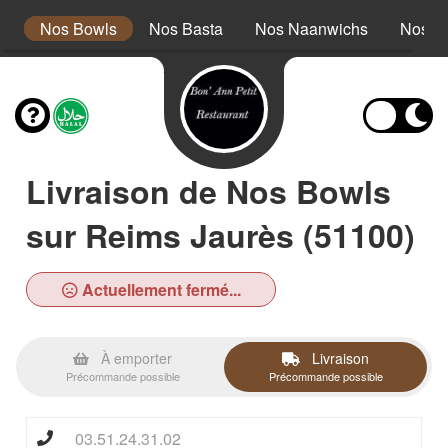
s
Nos Bowls
Nos Basta
Nos Naanwichs
Nos P
Livraison de Nos Bowls
sur Reims Jaurès (51100)
Actuellement fermé...
À emporter
Livraison
Précommande possible
Précommande possible
03.51.24.31.02