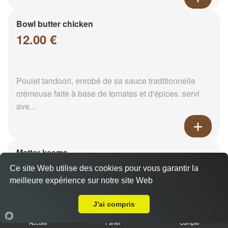
Bowl butter chicken
12.00 €
Poulet tandoori, enrobé de sa sauce traditionnelle
crémeuse faite à base de tomates et d'épices. servi
ave...
Matter keema
12.00 €
Ce site Web utilise des cookies pour vous garantir la
meilleure expérience sur notre site Web
Livraison sur Reims Jaurès
J'ai compris
Viande hachée et pois vert. Servi avec son riz
Accueil
Panier
Compte