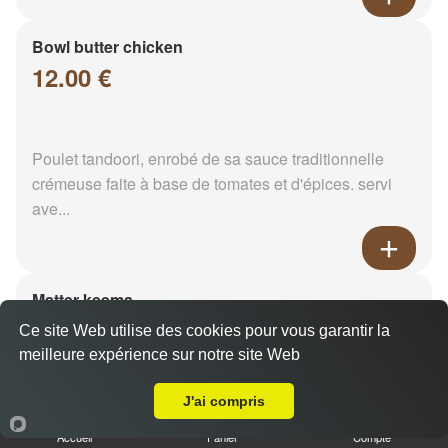
Bowl butter chicken
12.00 €
Poulet tandoori, enrobé de sa sauce traditionnelle
crémeuse faite à base de tomates et d'épices. servi
ave...
Matter keema
12.00 €
Ce site Web utilise des cookies pour vous garantir la
meilleure expérience sur notre site Web
Livraison sur Reims Jamin
J'ai compris
Viande hachée et pois vert. Servi avec son riz
Accueil
Panier
Compte