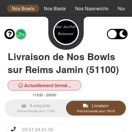
s
Nos Bowls
Nos Basta
Nos Naanwichs
Nos P
Livraison de Nos Bowls
sur Reims Jamin (51100)
Actuellement fermé...
11h30 - 23h00
À emporter
Livraison
Précommande pour 11h50
Précommande pour 15h15
03.51.24.31.02