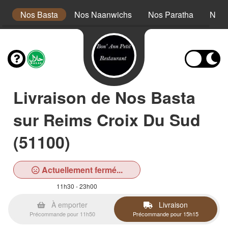
s
Nos Basta
Nos Naanwichs
Nos Paratha
Nos 
Livraison de Nos Basta
sur Reims Croix Du Sud
(51100)
Actuellement fermé...
11h30 - 23h00
À emporter
Livraison
Précommande pour 11h50
Précommande pour 15h15