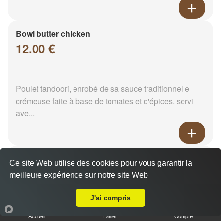
Bowl butter chicken
12.00 €
Poulet tandoori, enrobé de sa sauce traditionnelle
crémeuse faite à base de tomates et d'épices. servi
ave...
Matter keema
Ce site Web utilise des cookies pour vous garantir la
12.00 €
meilleure expérience sur notre site Web
Livraison sur Reims Croix Du Sud
J'ai compris
Viande hachée et pois vert. Servi avec son riz
Accueil
Panier
Compte