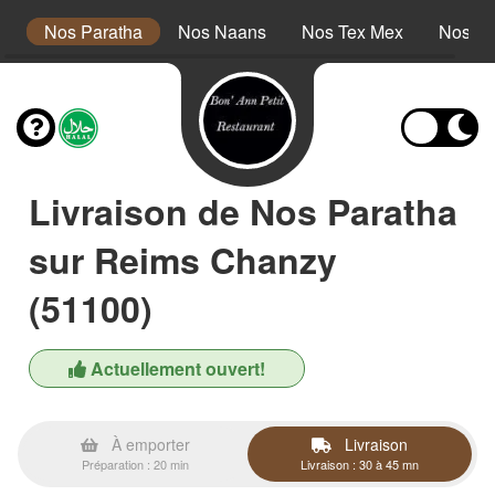
s
Nos Paratha
Nos Naans
Nos Tex Mex
Nos De
Livraison de Nos Paratha
sur Reims Chanzy
(51100)
Actuellement ouvert!
À emporter
Livraison
Préparation : 20 min
Livraison : 30 à 45 mn