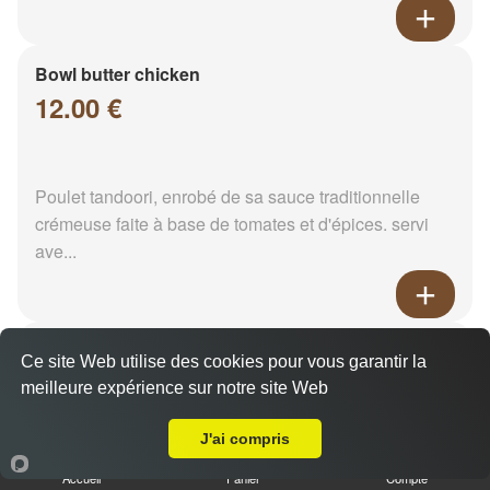
Bowl butter chicken
12.00 €
Poulet tandoori, enrobé de sa sauce traditionnelle
crémeuse faite à base de tomates et d'épices. servi
ave...
Matter keema
Ce site Web utilise des cookies pour vous garantir la
12.00 €
meilleure expérience sur notre site Web
Livraison sur Reims Chanzy
J'ai compris
Viande hachée et pois vert. Servi avec son riz
Accueil
Panier
Compte