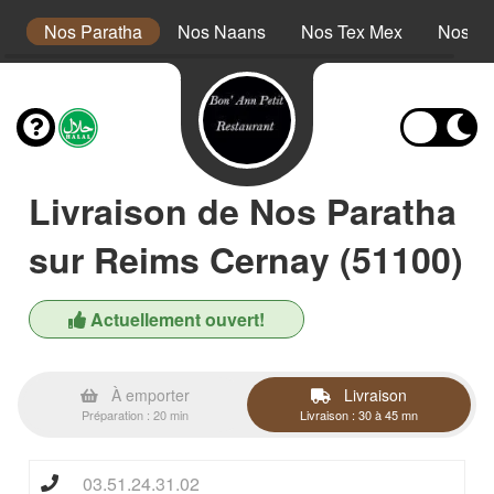
s
Nos Paratha
Nos Naans
Nos Tex Mex
Nos De
Livraison de Nos Paratha
sur Reims Cernay (51100)
Actuellement ouvert!
À emporter
Livraison
Préparation : 20 min
Livraison : 30 à 45 mn
03.51.24.31.02