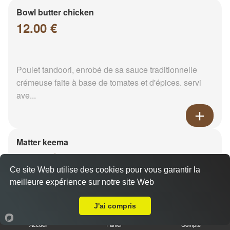
Bowl butter chicken
12.00 €
Poulet tandoori, enrobé de sa sauce traditionnelle
crémeuse faite à base de tomates et d'épices. servi
ave...
Matter keema
12.00 €
Ce site Web utilise des cookies pour vous garantir la
meilleure expérience sur notre site Web
Livraison sur Reims Cernay
Viande hachée et pois vert. Servi avec son riz
J'ai compris
Accueil
Panier
Compte