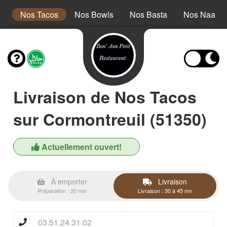
s
Nos Tacos
Nos Bowls
Nos Basta
Nos Naanw
Livraison de Nos Tacos
sur Cormontreuil (51350)
Actuellement ouvert!
À emporter
Livraison
Préparation : 20 min
Livraison : 30 à 45 mn
03.51.24.31.02