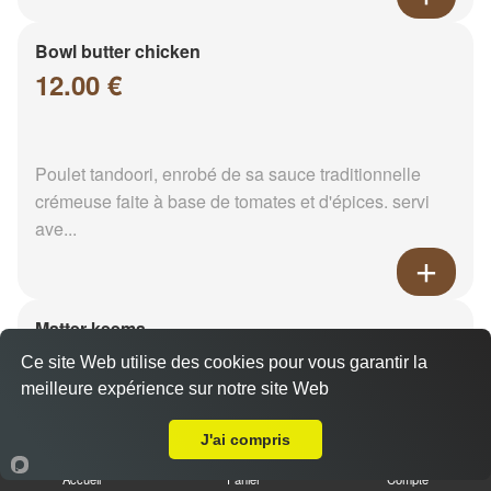
Bowl butter chicken
12.00 €
Poulet tandoori, enrobé de sa sauce traditionnelle
crémeuse faite à base de tomates et d'épices. servi
ave...
Matter keema
12.00 €
Ce site Web utilise des cookies pour vous garantir la
meilleure expérience sur notre site Web
Livraison sur Cormontreuil
J'ai compris
Viande hachée et pois vert. Servi avec son riz
Accueil
Panier
Compte