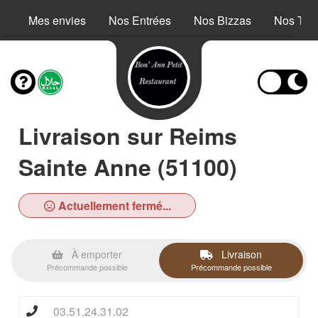
Mes envies
Nos Entrées
Nos Bizzas
Nos Tac
Livraison sur Reims
Sainte Anne (51100)
Actuellement fermé...
À emporter
Livraison
Précommande possible
Précommande possible
03.51.24.31.02