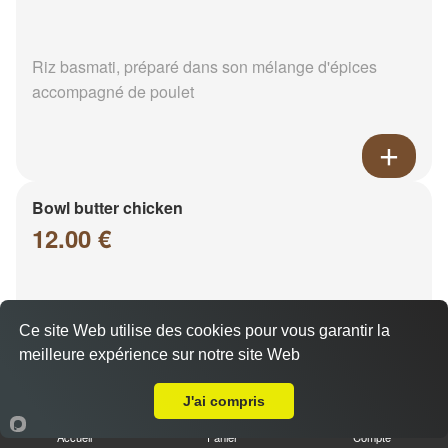
Riz basmati, préparé dans son mélange d'épices
accompagné de poulet
Bowl butter chicken
12.00 €
Poulet tandoori, enrobé de sa sauce traditionnelle
Ce site Web utilise des cookies pour vous garantir la
crémeuse faite à base de tomates et d'épices. servi
meilleure expérience sur notre site Web
ave...
Livraison sur Reims Sainte Anne
J'ai compris
Accueil
Panier
Compte