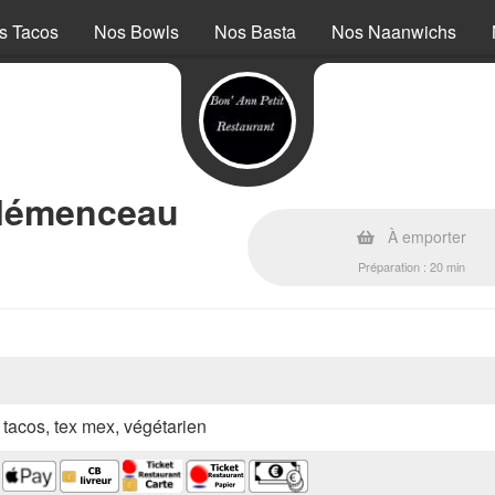
s Tacos
Nos Bowls
Nos Basta
Nos Naanwichs
Clémenceau
À emporter
Préparation : 20 min
, tacos, tex mex, végétarien