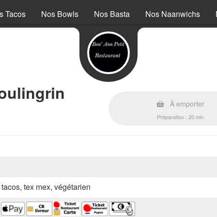
s Tacos
Nos Bowls
Nos Basta
Nos Naanwichs
oulingrin
À emporter
Préparation : 20 min
, tacos, tex mex, végétarien